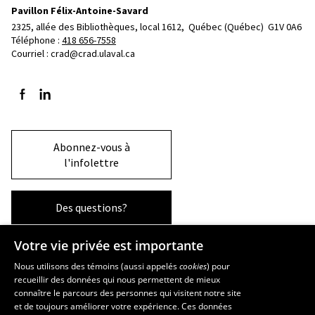
Pavillon Félix-Antoine-Savard
2325, allée des Bibliothèques, local 1612, 
Québec (Québec)  G1V 0A6
Téléphone : 
418 656-7558
Courriel :
crad@crad.ulaval.ca
Suivez-nous sur Facebook
Suivez-nous sur LinkedIn
Abonnez-vous à
l'infolettre
Des questions?
Votre vie privée est importante
La Faculté et ses écoles
Nous utilisons des témoins (aussi appelés
cookies
) pour
recueillir des données qui nous permettent de mieux
Faculté d’aménagement, d’architecture, d’art et de design
connaître le parcours des personnes qui visitent notre site
École d’art
et de toujours améliorer votre expérience. Ces données