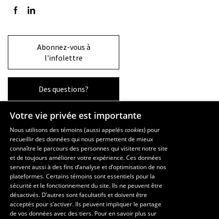
Suivez-nous sur Facebook
Suivez-nous sur LinkedIn
Abonnez-vous à
l'infolettre
Des questions?
Votre vie privée est importante
La Faculté et ses écoles
Nous utilisons des témoins (aussi appelés
cookies
) pour
recueillir des données qui nous permettent de mieux
Faculté d’aménagement, d’architecture, d’art et de design
connaître le parcours des personnes qui visitent notre site
École d’art
et de toujours améliorer votre expérience. Ces données
servent aussi à des fins d’analyse et d’optimisation de nos
École supérieure d’aménagement du territoire et de développement
plateformes. Certains témoins sont essentiels pour la
régional
sécurité et le fonctionnement du site. Ils ne peuvent être
École d’architecture
désactivés. D’autres sont facultatifs et doivent être
École de design
acceptés pour s’activer. Ils peuvent impliquer le partage
de vos données avec des tiers. Pour en savoir plus sur