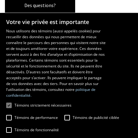
Des questions?
Votre vie privée est importante
La Faculté et ses écoles
Nous utilisons des témoins (aussi appelés
cookies
) pour
recueillir des données qui nous permettent de mieux
Faculté d’aménagement, d’architecture, d’art et de design
connaître le parcours des personnes qui visitent notre site
École d’art
et de toujours améliorer votre expérience. Ces données
servent aussi à des fins d’analyse et d’optimisation de nos
École supérieure d’aménagement du territoire et de développement
plateformes. Certains témoins sont essentiels pour la
régional
sécurité et le fonctionnement du site. Ils ne peuvent être
École d’architecture
désactivés. D’autres sont facultatifs et doivent être
École de design
acceptés pour s’activer. Ils peuvent impliquer le partage
de vos données avec des tiers. Pour en savoir plus sur
l’utilisation des témoins, consultez notre
politique de
confidentialité.
Témoins strictement nécessaires
Témoins de performance
Témoins de publicité ciblée
Témoins de fonctionnalité