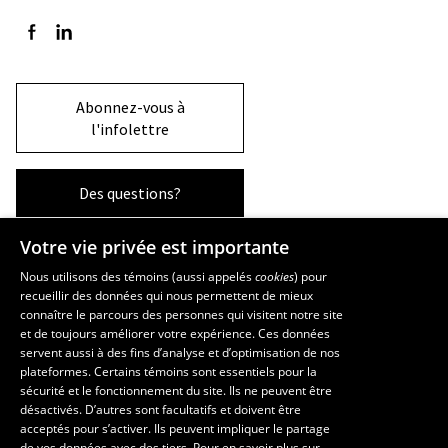
Suivez-nous sur Facebook
Suivez-nous sur LinkedIn
Abonnez-vous à
l'infolettre
Des questions?
Votre vie privée est importante
La Faculté et ses écoles
Nous utilisons des témoins (aussi appelés
cookies
) pour
recueillir des données qui nous permettent de mieux
Faculté d’aménagement, d’architecture, d’art et de design
connaître le parcours des personnes qui visitent notre site
École d’art
et de toujours améliorer votre expérience. Ces données
servent aussi à des fins d’analyse et d’optimisation de nos
École supérieure d’aménagement du territoire et de développement
plateformes. Certains témoins sont essentiels pour la
régional
sécurité et le fonctionnement du site. Ils ne peuvent être
École d’architecture
désactivés. D’autres sont facultatifs et doivent être
École de design
acceptés pour s’activer. Ils peuvent impliquer le partage
de vos données avec des tiers. Pour en savoir plus sur