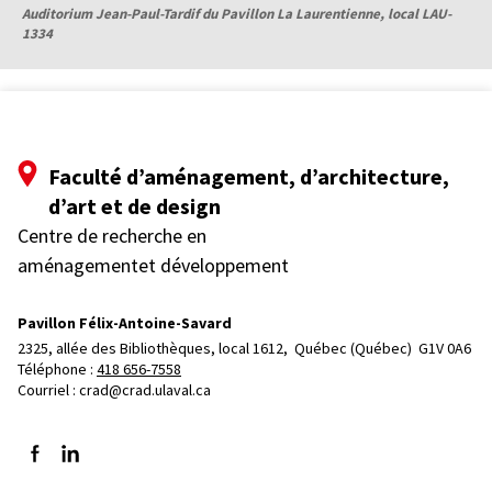
Auditorium Jean-Paul-Tardif du Pavillon La Laurentienne, local LAU-
1334
Faculté d’aménagement, d’architecture,
d’art et de design
Centre de recherche en
aménagementet développement
Pavillon Félix-Antoine-Savard
2325, allée des Bibliothèques, local 1612, 
Québec (Québec)  G1V 0A6
Téléphone : 
418 656-7558
Courriel :
crad@crad.ulaval.ca
Suivez-nous sur Facebook
Suivez-nous sur LinkedIn