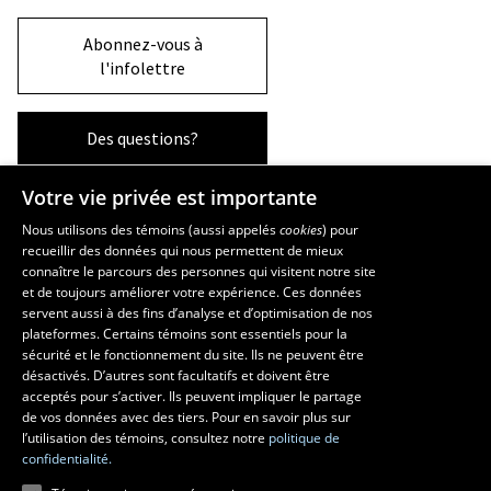
Abonnez-vous à
l'infolettre
Des questions?
Votre vie privée est importante
La Faculté et ses écoles
Nous utilisons des témoins (aussi appelés
cookies
) pour
recueillir des données qui nous permettent de mieux
Faculté d’aménagement, d’architecture, d’art et de design
connaître le parcours des personnes qui visitent notre site
École d’art
et de toujours améliorer votre expérience. Ces données
servent aussi à des fins d’analyse et d’optimisation de nos
École supérieure d’aménagement du territoire et de développement
plateformes. Certains témoins sont essentiels pour la
régional
sécurité et le fonctionnement du site. Ils ne peuvent être
École d’architecture
désactivés. D’autres sont facultatifs et doivent être
École de design
acceptés pour s’activer. Ils peuvent impliquer le partage
de vos données avec des tiers. Pour en savoir plus sur
l’utilisation des témoins, consultez notre
politique de
confidentialité.