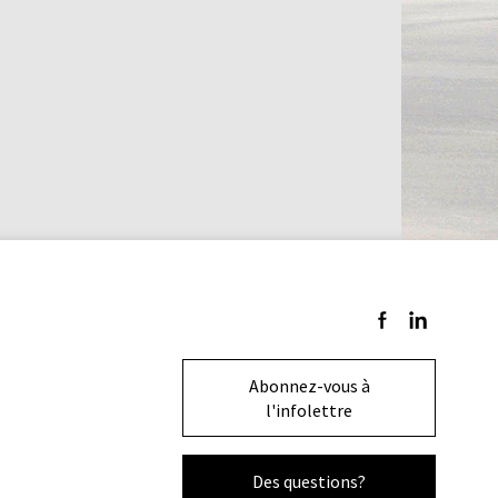
Suivez-nous sur F
Suivez-nous s
Abonnez-vous à
l'infolettre
Des questions?