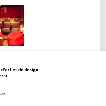
d’art et de design
ment
 0A6