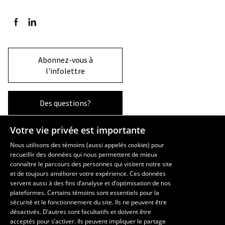
Suivez-nous sur Facebook
Suivez-nous sur LinkedIn
Abonnez-vous à
l'infolettre
Des questions?
Votre vie privée est importante
La Faculté et ses écoles
Nous utilisons des témoins (aussi appelés
cookies
) pour
recueillir des données qui nous permettent de mieux
Faculté d’aménagement, d’architecture, d’art et de design
connaître le parcours des personnes qui visitent notre site
École d’art
et de toujours améliorer votre expérience. Ces données
servent aussi à des fins d’analyse et d’optimisation de nos
École supérieure d’aménagement du territoire et de développement
plateformes. Certains témoins sont essentiels pour la
régional
sécurité et le fonctionnement du site. Ils ne peuvent être
École d’architecture
désactivés. D’autres sont facultatifs et doivent être
École de design
acceptés pour s’activer. Ils peuvent impliquer le partage