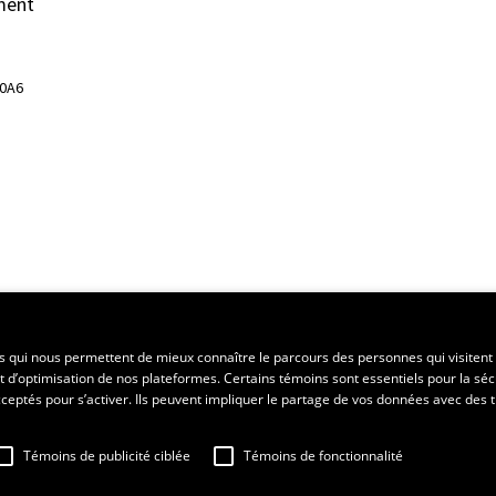
ment
 0A6
ent régional
es qui nous permettent de mieux connaître le parcours des personnes qui visitent 
t d’optimisation de nos plateformes. Certains témoins sont essentiels pour la séc
 acceptés pour s’activer. Ils peuvent impliquer le partage de vos données avec des t
Témoins de publicité ciblée
Témoins de fonctionnalité