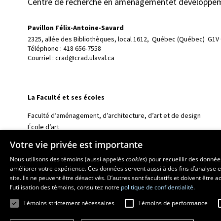
Centre de recherche en aménagementet développe
Pavillon Félix-Antoine-Savard
2325, allée des Bibliothèques, local 1612, 
Québec (Québec)  G1V
Téléphone : 
418 656-7558
Courriel :
crad@crad.ulaval.ca
La Faculté et ses écoles
Faculté d’aménagement, d’architecture, d’art et de design
École d’art
École supérieure d’aménagement du territoire et de développem
Votre vie privée est importante
École d’architecture
Nous utilisons des témoins (aussi appelés
cookies
) pour recueillir des donné
École de design
améliorer votre expérience. Ces données servent aussi à des fins d’analyse e
site. Ils ne peuvent être désactivés. D’autres sont facultatifs et doivent être
l’utilisation des témoins, consultez notre
politique de confidentialité.
Témoins strictement nécessaires
Témoins de performance