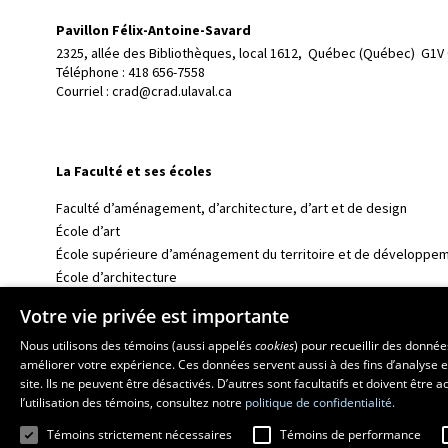
Pavillon Félix-Antoine-Savard
2325, allée des Bibliothèques, local 1612, 
Québec (Québec)  G1V
Téléphone : 
418 656-7558
Courriel :
crad@crad.ulaval.ca
La Faculté et ses écoles
Faculté d’aménagement, d’architecture, d’art et de design
École d’art
École supérieure d’aménagement du territoire et de développem
École d’architecture
École de design
Votre vie privée est importante
Nous utilisons des témoins (aussi appelés
cookies
) pour recueillir des donné
améliorer votre expérience. Ces données servent aussi à des fins d’analyse e
site. Ils ne peuvent être désactivés. D’autres sont facultatifs et doivent être
l’utilisation des témoins, consultez notre
politique de confidentialité.
Témoins strictement nécessaires
Témoins de performance