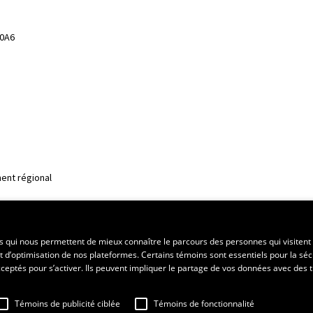
 0A6
ent régional
es qui nous permettent de mieux connaître le parcours des personnes qui visitent 
t d’optimisation de nos plateformes. Certains témoins sont essentiels pour la séc
 acceptés pour s’activer. Ils peuvent impliquer le partage de vos données avec des t
Témoins de publicité ciblée
Témoins de fonctionnalité