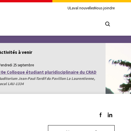
ULaval nouvelles
Nous joindre
Activités à venir
Vendredi 25 septembre
30e Colloque étudiant pluridisciplinaire du CRAD
Auditorium Jean-Paul-Tardif du Pavillon La Laurentienne,
local LAU-1334
Suivez-nous sur F
Suivez-nous s