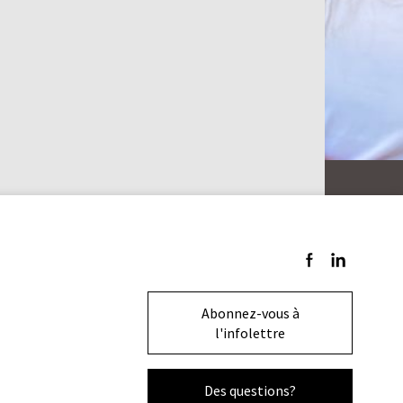
Suivez-nous sur F
Suivez-nous s
Abonnez-vous à
l'infolettre
Des questions?