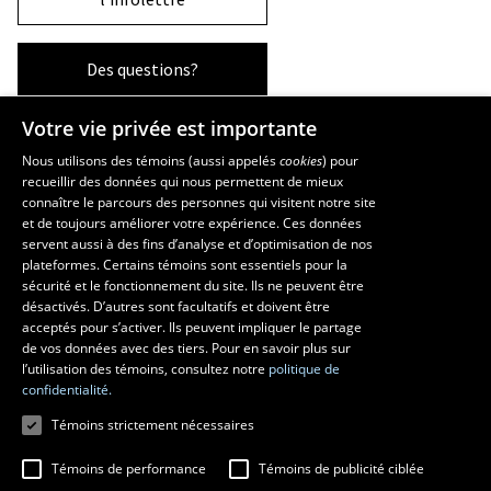
Des questions?
Votre vie privée est importante
La Faculté et ses écoles
Nous utilisons des témoins (aussi appelés
cookies
) pour
recueillir des données qui nous permettent de mieux
Faculté d’aménagement, d’architecture, d’art et de design
connaître le parcours des personnes qui visitent notre site
École d’art
et de toujours améliorer votre expérience. Ces données
servent aussi à des fins d’analyse et d’optimisation de nos
École supérieure d’aménagement du territoire et de développement
plateformes. Certains témoins sont essentiels pour la
régional
sécurité et le fonctionnement du site. Ils ne peuvent être
École d’architecture
désactivés. D’autres sont facultatifs et doivent être
École de design
acceptés pour s’activer. Ils peuvent impliquer le partage
de vos données avec des tiers. Pour en savoir plus sur
l’utilisation des témoins, consultez notre
politique de
confidentialité.
Témoins strictement nécessaires
Témoins de performance
Témoins de publicité ciblée