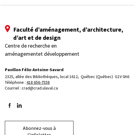
Faculté d’aménagement, d’architecture,
d’art et de design
Centre de recherche en
aménagementet développement
Pavillon Félix-Antoine-Savard
2325, allée des Bibliothèques, local 1612, 
Québec (Québec)  G1V 0A6
Téléphone : 
418 656-7558
Courriel :
crad@crad.ulaval.ca
Suivez-nous sur Facebook
Suivez-nous sur LinkedIn
Abonnez-vous à
l'infolettre