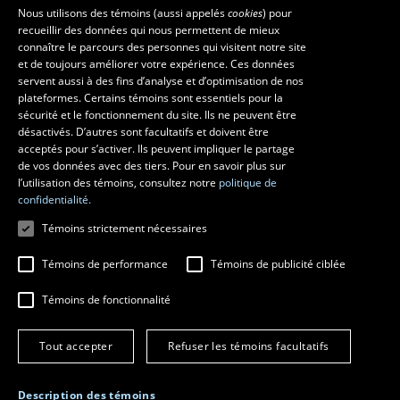
La Faculté et ses écoles
Nous utilisons des témoins (aussi appelés
cookies
) pour
recueillir des données qui nous permettent de mieux
Faculté d’aménagement, d’architecture, d’art et de design
connaître le parcours des personnes qui visitent notre site
École d’art
et de toujours améliorer votre expérience. Ces données
servent aussi à des fins d’analyse et d’optimisation de nos
École supérieure d’aménagement du territoire et de développement
plateformes. Certains témoins sont essentiels pour la
régional
sécurité et le fonctionnement du site. Ils ne peuvent être
École d’architecture
désactivés. D’autres sont facultatifs et doivent être
École de design
acceptés pour s’activer. Ils peuvent impliquer le partage
de vos données avec des tiers. Pour en savoir plus sur
l’utilisation des témoins, consultez notre
politique de
confidentialité.
Témoins strictement nécessaires
Témoins de performance
Témoins de publicité ciblée
Témoins de fonctionnalité
© 2026 Université Laval
Tous droits réservés
Tout accepter
Refuser les témoins facultatifs
Conditions générales d'utilisation
Fraude en ligne
Confidentialité
Description des témoins