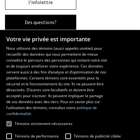
l'infolettre
Des questions?
Votre vie privée est importante
La Faculté et ses écoles
Nous utilisons des témoins (aussi appelés
cookies
) pour
recueillir des données qui nous permettent de mieux
Faculté d’aménagement, d’architecture, d’art et de design
connaître le parcours des personnes qui visitent notre site
École d’art
et de toujours améliorer votre expérience. Ces données
servent aussi à des fins d’analyse et d’optimisation de nos
École supérieure d’aménagement du territoire et de développement
plateformes. Certains témoins sont essentiels pour la
régional
sécurité et le fonctionnement du site. Ils ne peuvent être
École d’architecture
désactivés. D’autres sont facultatifs et doivent être
École de design
acceptés pour s’activer. Ils peuvent impliquer le partage
de vos données avec des tiers. Pour en savoir plus sur
l’utilisation des témoins, consultez notre
politique de
confidentialité.
Témoins strictement nécessaires
Témoins de performance
Témoins de publicité ciblée