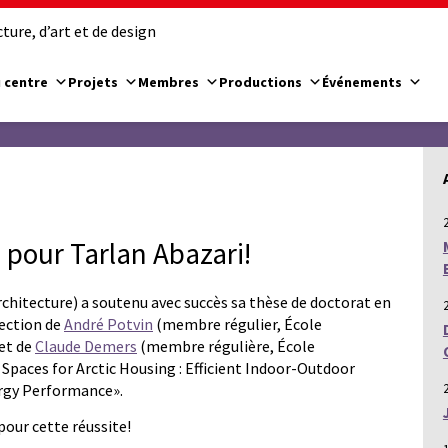
ure, d’art et de design
 centre
Projets
Membres
Productions
Événements
 pour Tarlan Abazari!
hitecture) a soutenu avec succès sa thèse de doctorat en
rection de
André Potvin
(membre régulier, École
 et de
Claude Demers
(membre régulière, École
e Spaces for Arctic Housing : Efficient Indoor-Outdoor
rgy Performance».
pour cette réussite!