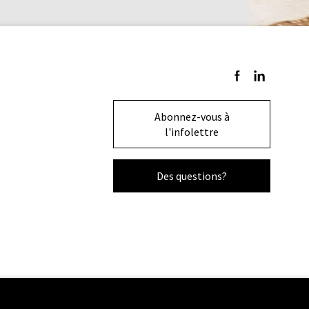
Suivez-nous sur F
Suivez-nous s
Abonnez-vous à
l'infolettre
Des questions?