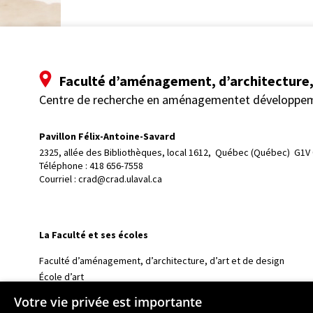
Faculté d’aménagement, d’architecture, 
Centre de recherche en aménagementet développe
Pavillon Félix-Antoine-Savard
2325, allée des Bibliothèques, local 1612, 
Québec (Québec)  G1V
Téléphone : 
418 656-7558
Courriel :
crad@crad.ulaval.ca
La Faculté et ses écoles
Faculté d’aménagement, d’architecture, d’art et de design
École d’art
École supérieure d’aménagement du territoire et de développem
Votre vie privée est importante
École d’architecture