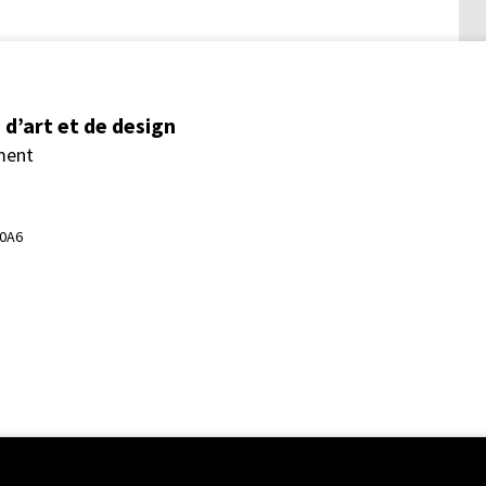
d’art et de design
ment
 0A6
ent régional