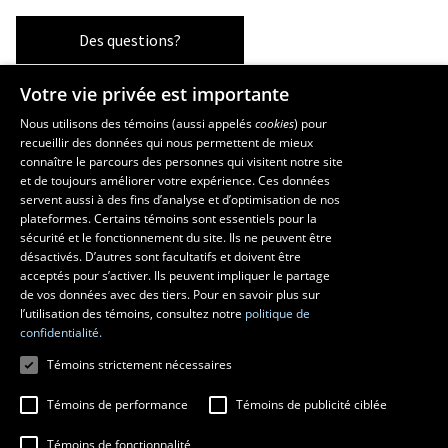
Des questions?
Votre vie privée est importante
La Faculté et ses écoles
Nous utilisons des témoins (aussi appelés
cookies
) pour
recueillir des données qui nous permettent de mieux
Faculté d’aménagement, d’architecture, d’art et de design
connaître le parcours des personnes qui visitent notre site
École d’art
et de toujours améliorer votre expérience. Ces données
servent aussi à des fins d’analyse et d’optimisation de nos
École supérieure d’aménagement du territoire et de développement
plateformes. Certains témoins sont essentiels pour la
régional
sécurité et le fonctionnement du site. Ils ne peuvent être
École d’architecture
désactivés. D’autres sont facultatifs et doivent être
École de design
acceptés pour s’activer. Ils peuvent impliquer le partage
de vos données avec des tiers. Pour en savoir plus sur
l’utilisation des témoins, consultez notre
politique de
confidentialité.
Témoins strictement nécessaires
Témoins de performance
Témoins de publicité ciblée
Témoins de fonctionnalité