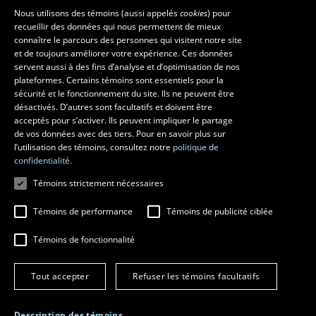
La Faculté et ses écoles
Nous utilisons des témoins (aussi appelés
cookies
) pour
recueillir des données qui nous permettent de mieux
Faculté d’aménagement, d’architecture, d’art et de design
connaître le parcours des personnes qui visitent notre site
École d’art
et de toujours améliorer votre expérience. Ces données
servent aussi à des fins d’analyse et d’optimisation de nos
École supérieure d’aménagement du territoire et de développement
plateformes. Certains témoins sont essentiels pour la
régional
sécurité et le fonctionnement du site. Ils ne peuvent être
École d’architecture
désactivés. D’autres sont facultatifs et doivent être
École de design
acceptés pour s’activer. Ils peuvent impliquer le partage
de vos données avec des tiers. Pour en savoir plus sur
l’utilisation des témoins, consultez notre
politique de
confidentialité.
Témoins strictement nécessaires
Témoins de performance
Témoins de publicité ciblée
Témoins de fonctionnalité
© 2026 Université Laval
Tous droits réservés
Tout accepter
Refuser les témoins facultatifs
Conditions générales d'utilisation
Fraude en ligne
Confidentialité
Description des témoins