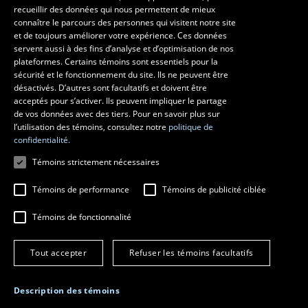
recueillir des données qui nous permettent de mieux
Faculté d’aménagement, d’architecture, d’art et de design
connaître le parcours des personnes qui visitent notre site
École d’art
et de toujours améliorer votre expérience. Ces données
servent aussi à des fins d’analyse et d’optimisation de nos
École supérieure d’aménagement du territoire et de développement
plateformes. Certains témoins sont essentiels pour la
régional
sécurité et le fonctionnement du site. Ils ne peuvent être
École d’architecture
désactivés. D’autres sont facultatifs et doivent être
École de design
acceptés pour s’activer. Ils peuvent impliquer le partage
de vos données avec des tiers. Pour en savoir plus sur
l’utilisation des témoins, consultez notre
politique de
confidentialité.
Témoins strictement nécessaires
Témoins de performance
Témoins de publicité ciblée
Témoins de fonctionnalité
© 2026 Université Laval
Tous droits réservés
Tout accepter
Refuser les témoins facultatifs
Conditions générales d'utilisation
Fraude en ligne
Confidentialité
Description des témoins
Paramétrer les témoins