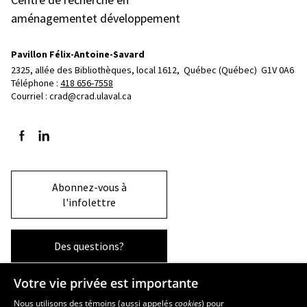
aménagementet développement
Pavillon Félix-Antoine-Savard
2325, allée des Bibliothèques, local 1612, 
Québec (Québec)  G1V 0A6
Téléphone : 
418 656-7558
Courriel :
crad@crad.ulaval.ca
Suivez-nous sur Facebook
Suivez-nous sur LinkedIn
Abonnez-vous à
l'infolettre
Des questions?
Votre vie privée est importante
La Faculté et ses écoles
Nous utilisons des témoins (aussi appelés
cookies
) pour