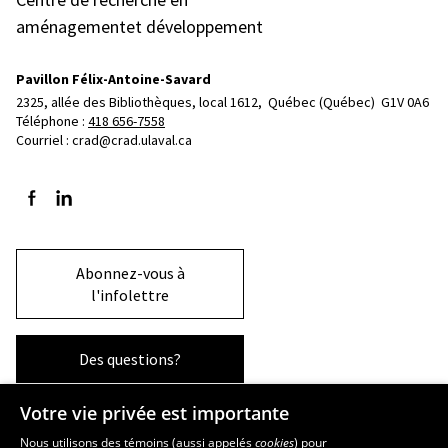
aménagementet développement
Pavillon Félix-Antoine-Savard
2325, allée des Bibliothèques, local 1612, 
Québec (Québec)  G1V 0A6
Téléphone : 
418 656-7558
Courriel :
crad@crad.ulaval.ca
Suivez-nous sur Facebook
Suivez-nous sur LinkedIn
Abonnez-vous à
l'infolettre
Des questions?
Votre vie privée est importante
La Faculté et ses écoles
Nous utilisons des témoins (aussi appelés
cookies
) pour