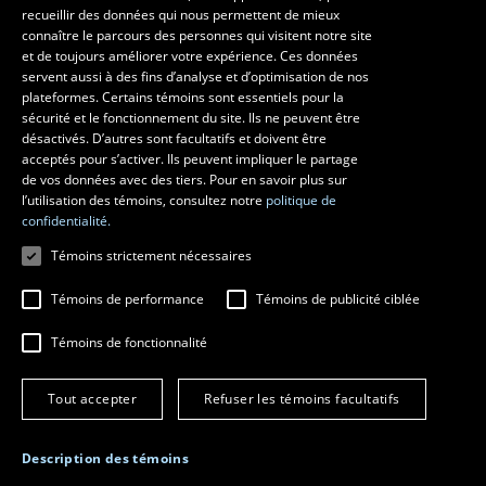
recueillir des données qui nous permettent de mieux
Faculté d’aménagement, d’architecture, d’art et de design
connaître le parcours des personnes qui visitent notre site
École d’art
et de toujours améliorer votre expérience. Ces données
servent aussi à des fins d’analyse et d’optimisation de nos
École supérieure d’aménagement du territoire et de développement
plateformes. Certains témoins sont essentiels pour la
régional
sécurité et le fonctionnement du site. Ils ne peuvent être
École d’architecture
désactivés. D’autres sont facultatifs et doivent être
École de design
acceptés pour s’activer. Ils peuvent impliquer le partage
de vos données avec des tiers. Pour en savoir plus sur
l’utilisation des témoins, consultez notre
politique de
confidentialité.
Témoins strictement nécessaires
Témoins de performance
Témoins de publicité ciblée
Témoins de fonctionnalité
© 2026 Université Laval
Tous droits réservés
Tout accepter
Refuser les témoins facultatifs
Conditions générales d'utilisation
Fraude en ligne
Confidentialité
Description des témoins
Paramétrer les témoins