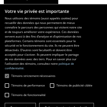
Votre vie privée est importante
La Faculté et ses écoles
Nous utilisons des témoins (aussi appelés
cookies
) pour
recueillir des données qui nous permettent de mieux
Faculté d’aménagement, d’architecture, d’art et de design
connaître le parcours des personnes qui visitent notre site
École d’art
et de toujours améliorer votre expérience. Ces données
servent aussi à des fins d’analyse et d’optimisation de nos
École supérieure d’aménagement du territoire et de développement
plateformes. Certains témoins sont essentiels pour la
régional
sécurité et le fonctionnement du site. Ils ne peuvent être
École d’architecture
désactivés. D’autres sont facultatifs et doivent être
École de design
acceptés pour s’activer. Ils peuvent impliquer le partage
de vos données avec des tiers. Pour en savoir plus sur
l’utilisation des témoins, consultez notre
politique de
confidentialité.
Témoins strictement nécessaires
Témoins de performance
Témoins de publicité ciblée
Témoins de fonctionnalité
© 2026 Université Laval
Tous droits réservés