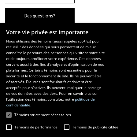
Des questions?
Votre vie privée est importante
La Faculté et ses écoles
Nous utilisons des témoins (aussi appelés
cookies
) pour
recueillir des données qui nous permettent de mieux
Faculté d’aménagement, d’architecture, d’art et de design
connaître le parcours des personnes qui visitent notre site
École d’art
et de toujours améliorer votre expérience. Ces données
servent aussi à des fins d’analyse et d’optimisation de nos
École supérieure d’aménagement du territoire et de développement
plateformes. Certains témoins sont essentiels pour la
régional
sécurité et le fonctionnement du site. Ils ne peuvent être
École d’architecture
désactivés. D’autres sont facultatifs et doivent être
École de design
acceptés pour s’activer. Ils peuvent impliquer le partage
de vos données avec des tiers. Pour en savoir plus sur
l’utilisation des témoins, consultez notre
politique de
confidentialité.
Témoins strictement nécessaires
Témoins de performance
Témoins de publicité ciblée