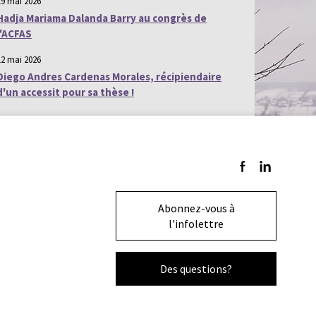
19 mai 2026
Hadja Mariama Dalanda Barry au congrès de
l'ACFAS
12 mai 2026
Diego Andres Cardenas Morales, récipiendaire
d'un accessit pour sa thèse !
Suivez-nous sur F
Suivez-nous s
Abonnez-vous à
l'infolettre
Des questions?