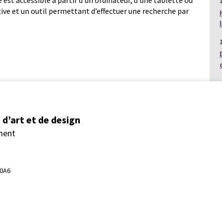
e est accessible à partir d’un ordinateur, d’une tablette ou
tive et un outil permettant d’effectuer une recherche par
d’art et de design
ment
 0A6