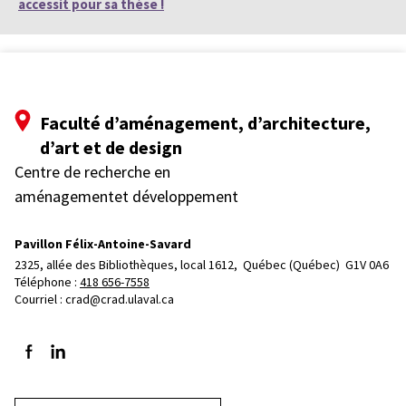
accessit pour sa thèse !
Faculté d’aménagement, d’architecture,
d’art et de design
Centre de recherche en
aménagementet développement
Pavillon Félix-Antoine-Savard
2325, allée des Bibliothèques, local 1612, 
Québec (Québec)  G1V 0A6
Téléphone : 
418 656-7558
Courriel :
crad@crad.ulaval.ca
Suivez-nous sur Facebook
Suivez-nous sur LinkedIn