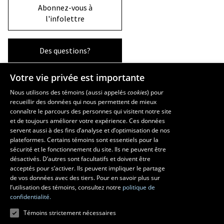
Abonnez-vous à
l'infolettre
Des questions?
Votre vie privée est importante
La Faculté et ses écoles
Nous utilisons des témoins (aussi appelés
cookies
) pour
recueillir des données qui nous permettent de mieux
Faculté d’aménagement, d’architecture, d’art et de design
connaître le parcours des personnes qui visitent notre site
École d’art
et de toujours améliorer votre expérience. Ces données
servent aussi à des fins d’analyse et d’optimisation de nos
École supérieure d’aménagement du territoire et de développement
plateformes. Certains témoins sont essentiels pour la
régional
sécurité et le fonctionnement du site. Ils ne peuvent être
École d’architecture
désactivés. D’autres sont facultatifs et doivent être
École de design
acceptés pour s’activer. Ils peuvent impliquer le partage
de vos données avec des tiers. Pour en savoir plus sur
l’utilisation des témoins, consultez notre
politique de
confidentialité.
Témoins strictement nécessaires