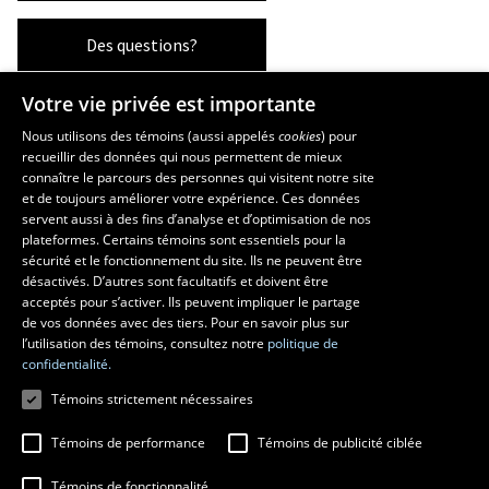
Des questions?
Votre vie privée est importante
La Faculté et ses écoles
Nous utilisons des témoins (aussi appelés
cookies
) pour
recueillir des données qui nous permettent de mieux
Faculté d’aménagement, d’architecture, d’art et de design
connaître le parcours des personnes qui visitent notre site
École d’art
et de toujours améliorer votre expérience. Ces données
servent aussi à des fins d’analyse et d’optimisation de nos
École supérieure d’aménagement du territoire et de développement
plateformes. Certains témoins sont essentiels pour la
régional
sécurité et le fonctionnement du site. Ils ne peuvent être
École d’architecture
désactivés. D’autres sont facultatifs et doivent être
École de design
acceptés pour s’activer. Ils peuvent impliquer le partage
de vos données avec des tiers. Pour en savoir plus sur
l’utilisation des témoins, consultez notre
politique de
confidentialité.
Témoins strictement nécessaires
Témoins de performance
Témoins de publicité ciblée
Témoins de fonctionnalité