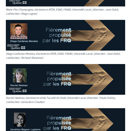
Marie-Pier Champagne, doctorat en ATDR, ESAD, FAAAD, Université Laval, (direction : Jean Dubé,
codirection : Diego Legros)
Diego Cardenas Morales, doctorat en ATDR, ESAD, FAAAD, Université Laval, (direction : Jean Dubé,
codirection : Richard Shearmur)
Rachel Nadeau, doctorat en droit, Faculté de Droit, Université Laval (direction : Paule Halley,
codirection : Geneviève Cloutier)