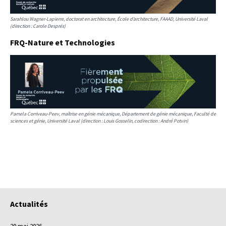
Sarahlou Wagner-Lapierre, doctorat en architecture, École d’architecture, FAAAD, Université Laval
(direction : Carole Després)
FRQ-Nature et Technologies
Pamela Corriveau-Peev, maîtrise en génie mécanique, Département de génie mécanique, Faculté de
sciences et génie, Université Laval (direction : Louis Gosselin, codirection : André Potvin)
Actualités