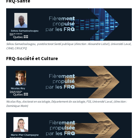
FRQ-Santé
Sékou Samadoulougou, postdoctorat Santé publique (direction : Alexandre Lebel), Université Laval,
CRAD, CRIUCPQ
FRQ-Société et Culture
Nicolas Roy, doctorat en sociologie, Département de sociologie, FSS, Université Laval, (direction :
Dominique Morin)