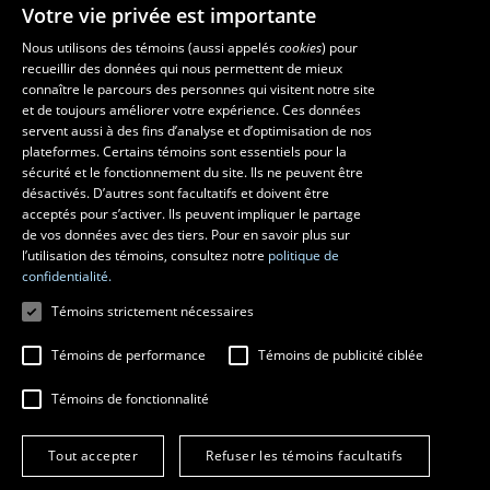
Votre vie privée est importante
La Faculté et ses écoles
Nous utilisons des témoins (aussi appelés
cookies
) pour
recueillir des données qui nous permettent de mieux
Faculté d’aménagement, d’architecture, d’art et de design
connaître le parcours des personnes qui visitent notre site
et de toujours améliorer votre expérience. Ces données
École d’art
servent aussi à des fins d’analyse et d’optimisation de nos
École supérieure d’aménagement du territoire et de développement
plateformes. Certains témoins sont essentiels pour la
régional
sécurité et le fonctionnement du site. Ils ne peuvent être
École d’architecture
désactivés. D’autres sont facultatifs et doivent être
École de design
acceptés pour s’activer. Ils peuvent impliquer le partage
de vos données avec des tiers. Pour en savoir plus sur
l’utilisation des témoins, consultez notre
politique de
confidentialité.
Témoins strictement nécessaires
Témoins de performance
Témoins de publicité ciblée
Témoins de fonctionnalité
© 2026 Université Laval
Tous droits réservés
Tout accepter
Refuser les témoins facultatifs
Conditions générales d'utilisation
Fraude en ligne