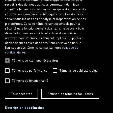
recueillir des données qui nous permettent de mieux
Faculté d’aménagement, d’architecture, d’art et de design
connaître le parcours des personnes qui visitent notre site
École d’art
et de toujours améliorer votre expérience. Ces données
servent aussi à des fins d’analyse et d’optimisation de nos
École supérieure d’aménagement du territoire et de développement
plateformes. Certains témoins sont essentiels pour la
régional
sécurité et le fonctionnement du site. Ils ne peuvent être
École d’architecture
désactivés. D’autres sont facultatifs et doivent être
École de design
acceptés pour s’activer. Ils peuvent impliquer le partage
de vos données avec des tiers. Pour en savoir plus sur
l’utilisation des témoins, consultez notre
politique de
confidentialité.
Témoins strictement nécessaires
Témoins de performance
Témoins de publicité ciblée
Témoins de fonctionnalité
© 2026 Université Laval
Tous droits réservés
Tout accepter
Refuser les témoins facultatifs
Conditions générales d'utilisation
Fraude en ligne
Confidentialité
Description des témoins
Paramétrer les témoins