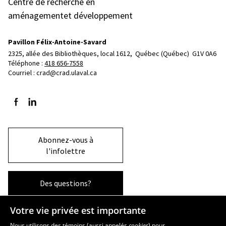
Centre de recherche en
aménagementet développement
Pavillon Félix-Antoine-Savard
2325, allée des Bibliothèques, local 1612, 
Québec (Québec)  G1V 0A6
Téléphone : 
418 656-7558
Courriel :
crad@crad.ulaval.ca
Suivez-nous sur Facebook
Suivez-nous sur LinkedIn
Abonnez-vous à
l'infolettre
Des questions?
Votre vie privée est importante
La Faculté et ses écoles
Nous utilisons des témoins (aussi appelés
cookies
) pour