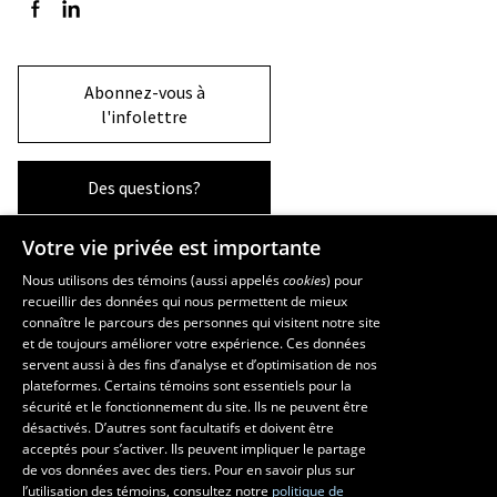
Suivez-nous sur Facebook
Suivez-nous sur LinkedIn
Abonnez-vous à
l'infolettre
Des questions?
Votre vie privée est importante
La Faculté et ses écoles
Nous utilisons des témoins (aussi appelés
cookies
) pour
recueillir des données qui nous permettent de mieux
Faculté d’aménagement, d’architecture, d’art et de design
connaître le parcours des personnes qui visitent notre site
École d’art
et de toujours améliorer votre expérience. Ces données
servent aussi à des fins d’analyse et d’optimisation de nos
École supérieure d’aménagement du territoire et de développement
plateformes. Certains témoins sont essentiels pour la
régional
sécurité et le fonctionnement du site. Ils ne peuvent être
École d’architecture
désactivés. D’autres sont facultatifs et doivent être
École de design
acceptés pour s’activer. Ils peuvent impliquer le partage
de vos données avec des tiers. Pour en savoir plus sur
l’utilisation des témoins, consultez notre
politique de