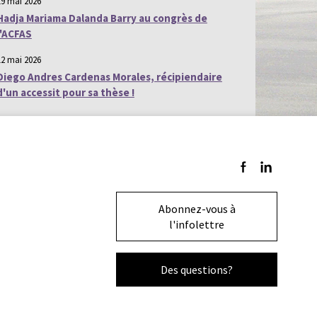
19 mai 2026
Hadja Mariama Dalanda Barry au congrès de
l'ACFAS
12 mai 2026
Diego Andres Cardenas Morales, récipiendaire
d'un accessit pour sa thèse !
Suivez-nous sur F
Suivez-nous s
Abonnez-vous à
l'infolettre
Des questions?