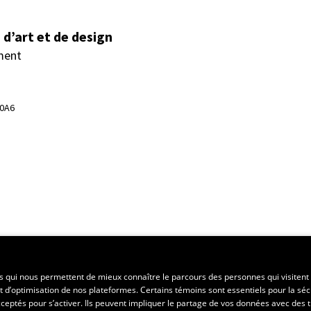
d’art et de design
ment
 0A6
ent régional
es qui nous permettent de mieux connaître le parcours des personnes qui visitent 
t d’optimisation de nos plateformes. Certains témoins sont essentiels pour la séc
 acceptés pour s’activer. Ils peuvent impliquer le partage de vos données avec des t