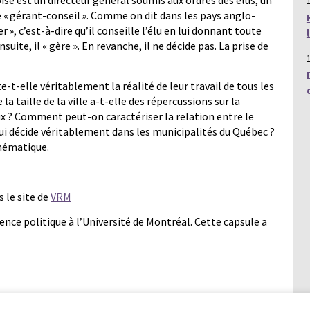
se est un directeur général soumis aux ordres des élus, un
e « gérant-conseil ». Comme on dit dans les pays anglo-
 », c’est-à-dire qu’il conseille l’élu en lui donnant toute
suite, il « gère ». En revanche, il ne décide pas. La prise de
e-t-elle véritablement la réalité de leur travail de tous les
 la taille de la ville a-t-elle des répercussions sur la
ux ? Comment peut-on caractériser la relation entre le
qui décide véritablement dans les municipalités du Québec ?
thématique.
s le site de
VRM
ence politique à l’Université de Montréal. Cette capsule a