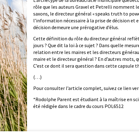
L’archétype de la bureaucratie municipale québécoi
rôle que les auteurs Gravel et Petrelli nomment l
saxons, le directeur général « speaks truth to power
l’information nécessaire à la prise de décision et en
décision demeure une prérogative d’élus.
Cette définition du rôle du directeur général reflèt
jours ? Que dit la loi à ce sujet ? Dans quelle mesure
relation entre les maires et les directeurs généra
maire et le directeur général ? En d’autres mots, 
C’est ce dont il sera question dans cette capsule 
(…)
Pour consulter l’article complet, suivez ce lien ver
*Rodolphe Parent est étudiant à la maîtrise en sci
été rédigée dans le cadre du cours POL6512