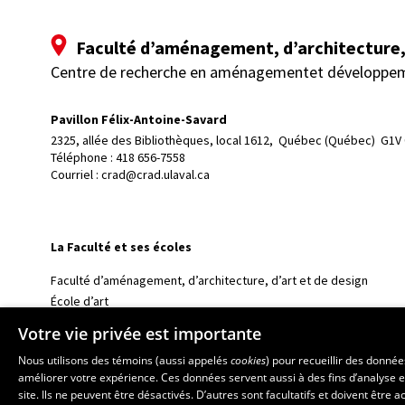
Faculté d’aménagement, d’architecture, 
Centre de recherche en aménagementet développe
Pavillon Félix-Antoine-Savard
2325, allée des Bibliothèques, local 1612, 
Québec (Québec)  G1V
Téléphone : 
418 656-7558
Courriel :
crad@crad.ulaval.ca
La Faculté et ses écoles
Faculté d’aménagement, d’architecture, d’art et de design
École d’art
École supérieure d’aménagement du territoire et de développem
Votre vie privée est importante
École d’architecture
Nous utilisons des témoins (aussi appelés
cookies
) pour recueillir des donné
École de design
améliorer votre expérience. Ces données servent aussi à des fins d’analyse e
site. Ils ne peuvent être désactivés. D’autres sont facultatifs et doivent être