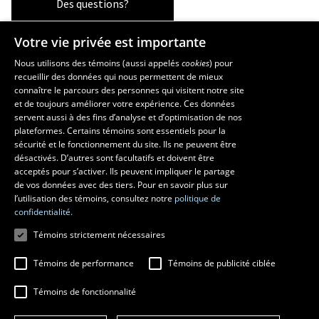
Des questions?
Votre vie privée est importante
La Faculté et ses écoles
Nous utilisons des témoins (aussi appelés
cookies
) pour
recueillir des données qui nous permettent de mieux
Faculté d’aménagement, d’architecture, d’art et de design
connaître le parcours des personnes qui visitent notre site
École d’art
et de toujours améliorer votre expérience. Ces données
servent aussi à des fins d’analyse et d’optimisation de nos
École supérieure d’aménagement du territoire et de développement
plateformes. Certains témoins sont essentiels pour la
régional
sécurité et le fonctionnement du site. Ils ne peuvent être
École d’architecture
désactivés. D’autres sont facultatifs et doivent être
École de design
acceptés pour s’activer. Ils peuvent impliquer le partage
de vos données avec des tiers. Pour en savoir plus sur
l’utilisation des témoins, consultez notre
politique de
confidentialité.
Témoins strictement nécessaires
Témoins de performance
Témoins de publicité ciblée
Témoins de fonctionnalité
© 2026 Université Laval
Tous droits réservés