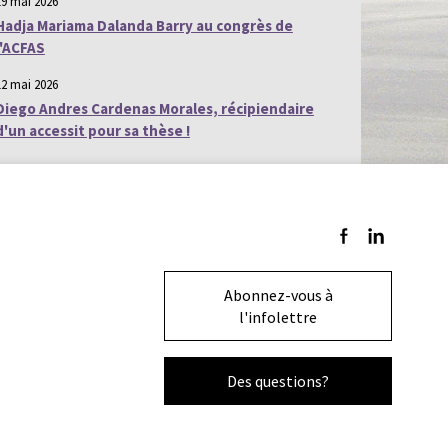
19 mai 2026
Hadja Mariama Dalanda Barry au congrès de
l'ACFAS
12 mai 2026
Diego Andres Cardenas Morales, récipiendaire
d'un accessit pour sa thèse !
Suivez-nous sur F
Suivez-nous s
Abonnez-vous à
l'infolettre
Des questions?