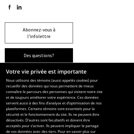
Suivez-nous sur Facebook
Suivez-nous sur LinkedIn
Abonnez-vous à
l'infolettre
Des questions?
Votre vie privée est importante
La Faculté et ses écoles
Nous utilisons des témoins (aussi appelés
cookies
) pour
recueillir des données qui nous permettent de mieux
Faculté d’aménagement, d’architecture, d’art et de design
connaître le parcours des personnes qui visitent notre site
École d’art
et de toujours améliorer votre expérience. Ces données
servent aussi à des fins d’analyse et d’optimisation de nos
École supérieure d’aménagement du territoire et de développement
plateformes. Certains témoins sont essentiels pour la
régional
sécurité et le fonctionnement du site. Ils ne peuvent être
École d’architecture
désactivés. D’autres sont facultatifs et doivent être
École de design
acceptés pour s’activer. Ils peuvent impliquer le partage
de vos données avec des tiers. Pour en savoir plus sur