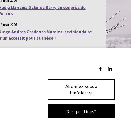
19 mai 2026
Hadja Mariama Dalanda Barry au congrès de
l'ACFAS
12 mai 2026
Diego Andres Cardenas Morales, récipiendaire
d'un accessit pour sa thèse !
Suivez-nous sur F
Suivez-nous s
Abonnez-vous à
l'infolettre
Des questions?