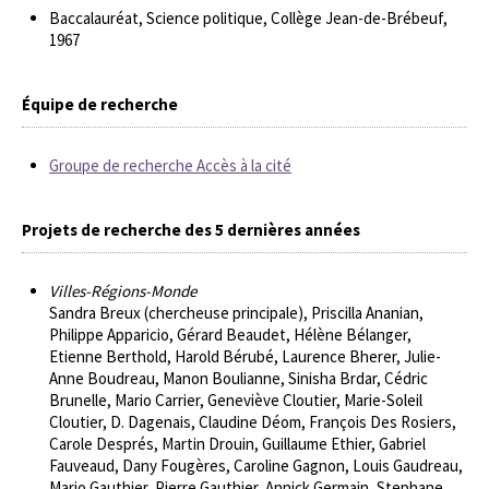
Baccalauréat, Science politique, Collège Jean-de-Brébeuf,
1967
Équipe de recherche
Groupe de recherche Accès à la cité
Projets de recherche des 5 dernières années
Villes-Régions-Monde
Sandra Breux (chercheuse principale), Priscilla Ananian,
Philippe Apparicio, Gérard Beaudet, Hélène Bélanger,
Etienne Berthold, Harold Bérubé, Laurence Bherer, Julie-
Anne Boudreau, Manon Boulianne, Sinisha Brdar, Cédric
Brunelle, Mario Carrier, Geneviève Cloutier, Marie-Soleil
Cloutier, D. Dagenais, Claudine Déom, François Des Rosiers,
Carole Després, Martin Drouin, Guillaume Ethier, Gabriel
Fauveaud, Dany Fougères, Caroline Gagnon, Louis Gaudreau,
Mario Gauthier, Pierre Gauthier, Annick Germain, Stephane