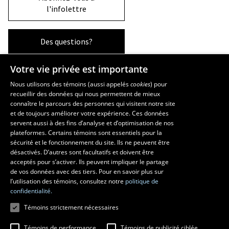
l'infolettre
Des questions?
Votre vie privée est importante
La Faculté et ses écoles
Nous utilisons des témoins (aussi appelés
cookies
) pour
recueillir des données qui nous permettent de mieux
Faculté d’aménagement, d’architecture, d’art et de design
connaître le parcours des personnes qui visitent notre site
École d’art
et de toujours améliorer votre expérience. Ces données
servent aussi à des fins d’analyse et d’optimisation de nos
École supérieure d’aménagement du territoire et de développement
plateformes. Certains témoins sont essentiels pour la
régional
sécurité et le fonctionnement du site. Ils ne peuvent être
École d’architecture
désactivés. D’autres sont facultatifs et doivent être
École de design
acceptés pour s’activer. Ils peuvent impliquer le partage
de vos données avec des tiers. Pour en savoir plus sur
l’utilisation des témoins, consultez notre
politique de
confidentialité.
Témoins strictement nécessaires
Témoins de performance
Témoins de publicité ciblée