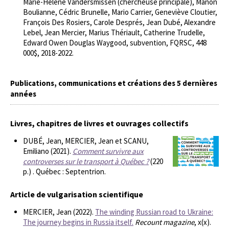
Marie-Hélène Vandersmissen (chercheuse principale), Manon
Boulianne, Cédric Brunelle, Mario Carrier, Geneviève Cloutier,
François Des Rosiers, Carole Després, Jean Dubé, Alexandre
Lebel, Jean Mercier, Marius Thériault, Catherine Trudelle,
Edward Owen Douglas Waygood, subvention, FQRSC, 448
000$, 2018-2022.
Publications, communications et créations des 5 dernières
années
Livres, chapitres de livres et ouvrages collectifs
DUBÉ, Jean, MERCIER, Jean et SCANU,
Emiliano (2021).
Comment survivre aux
controverses sur le transport à Québec ?
(220
p.) . Québec : Septentrion.
Article de vulgarisation scientifique
MERCIER, Jean (2022).
The winding Russian road to Ukraine:
The journey begins in Russia itself.
Recount magazine
, x(x).