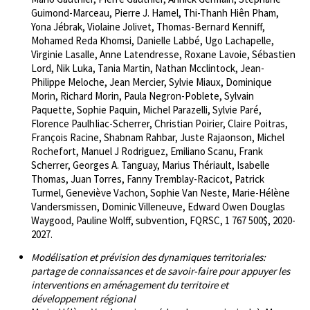
Guimond-Marceau, Pierre J. Hamel, Thi-Thanh Hiên Pham,
Yona Jébrak, Violaine Jolivet, Thomas-Bernard Kenniff,
Mohamed Reda Khomsi, Danielle Labbé, Ugo Lachapelle,
Virginie Lasalle, Anne Latendresse, Roxane Lavoie, Sébastien
Lord, Nik Luka, Tania Martin, Nathan Mcclintock, Jean-
Philippe Meloche, Jean Mercier, Sylvie Miaux, Dominique
Morin, Richard Morin, Paula Negron-Poblete, Sylvain
Paquette, Sophie Paquin, Michel Parazelli, Sylvie Paré,
Florence PaulhIiac-Scherrer, Christian Poirier, Claire Poitras,
François Racine, Shabnam Rahbar, Juste Rajaonson, Michel
Rochefort, Manuel J Rodriguez, Emiliano Scanu, Frank
Scherrer, Georges A. Tanguay, Marius Thériault, Isabelle
Thomas, Juan Torres, Fanny Tremblay-Racicot, Patrick
Turmel, Geneviève Vachon, Sophie Van Neste, Marie-Hélène
Vandersmissen, Dominic Villeneuve, Edward Owen Douglas
Waygood, Pauline Wolff, subvention, FQRSC, 1 767 500$, 2020-
2027.
Modélisation et prévision des dynamiques territoriales:
partage de connaissances et de savoir-faire pour appuyer les
interventions en aménagement du territoire et
développement régional