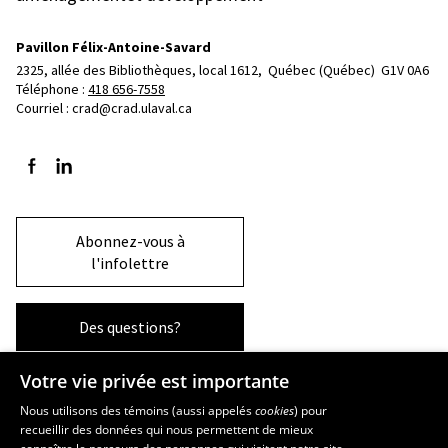
Pavillon Félix-Antoine-Savard
2325, allée des Bibliothèques, local 1612, 
Québec (Québec)  G1V 0A6
Téléphone : 
418 656-7558
Courriel :
crad@crad.ulaval.ca
Suivez-nous sur Facebook
Suivez-nous sur LinkedIn
Abonnez-vous à
l'infolettre
Des questions?
Votre vie privée est importante
La Faculté et ses écoles
Nous utilisons des témoins (aussi appelés
cookies
) pour
recueillir des données qui nous permettent de mieux
Faculté d’aménagement, d’architecture, d’art et de design